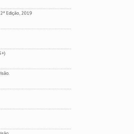
ª Edição, 2019
5+)
isão.
isão.