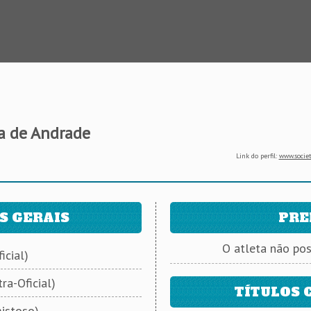
a de Andrade
Link do perfil:
www.societ
S GERAIS
PRE
O atleta não po
icial)
ra-Oficial)
TÍTULOS 
istoso)