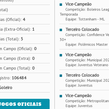
Vice-Campeão
otal)
Competição: Boleiros League
Temporada
as (Oficial):
4
Equipe: Tottenham - ML
a (Extra-Oficial):
1
Terceiro Colocado
Competição: Confidence Veíc
ias (Total):
5
30+
Equipe: Polêmicos Master
 Campo (Oficial):
0
Vice-Campeão
m Campo (Extra):
0
Competição: Municipal 202
Equipe: Juventus Veterano
m Campo (Total):
0
Terceiro Colocado
istro:
106484
Competição: Municipal 2021
Equipe: Juventus
Goleiro
Vice-Campeão
Competição: Metropolitano 
JOGOS OFICIAIS
Equipe: Juventus