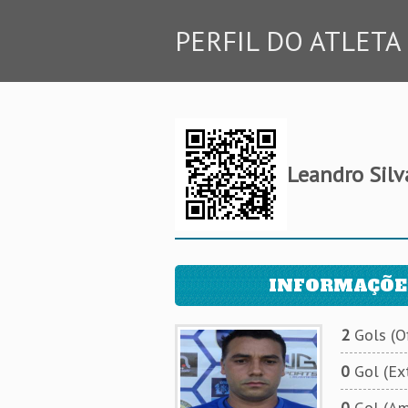
PERFIL DO ATLETA
Leandro Silv
INFORMAÇÕE
2
Gols (Of
0
Gol (Ext
0
Gol (Am