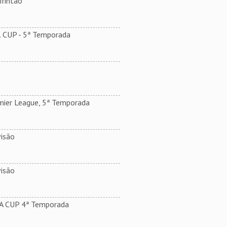
rintão
. CUP - 5ª Temporada
mier League, 5ª Temporada
isão
isão
.A CUP 4ª Temporada