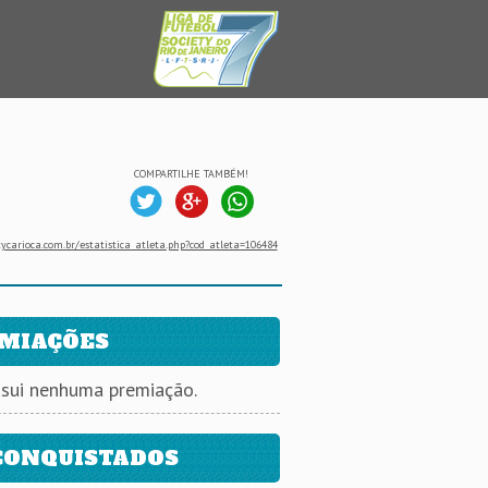
COMPARTILHE TAMBÉM!
ycarioca.com.br/estatistica_atleta.php?cod_atleta=106484
MIAÇÕES
ssui nenhuma premiação.
CONQUISTADOS