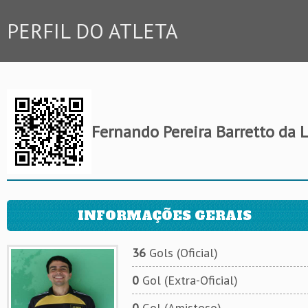
PERFIL DO ATLETA
Fernando Pereira Barretto da 
INFORMAÇÕES GERAIS
36
Gols (Oficial)
0
Gol (Extra-Oficial)
0
Gol (Amistoso)