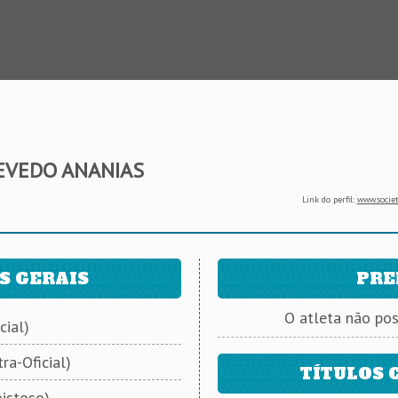
EVEDO ANANIAS
Link do perfil:
www.societ
S GERAIS
PRE
O atleta não po
cial)
ra-Oficial)
TÍTULOS 
istoso)