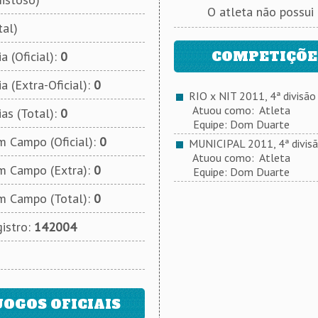
O atleta não possui
tal)
COMPETIÇÕES
a (Oficial):
0
a (Extra-Oficial):
0
RIO x NIT 2011, 4ª divisão
Atuou como: Atleta
ias (Total):
0
Equipe: Dom Duarte
 Campo (Oficial):
0
MUNICIPAL 2011, 4ª divis
Atuou como: Atleta
m Campo (Extra):
0
Equipe: Dom Duarte
m Campo (Total):
0
istro:
142004
JOGOS OFICIAIS