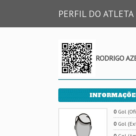
PERFIL DO ATLETA
RODRIGO AZ
INFORMAÇÕE
0
Gol (Ofi
0
Gol (Ext
0
Gol (Am