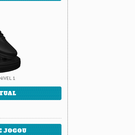
NíVEL 1
ATUAL
E JOGOU