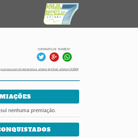
COMPARTILHE TAMBÉM!
ycarioca.com.br/estatistica_atleta.php?cod_atleta=142004
MIAÇÕES
ssui nenhuma premiação.
CONQUISTADOS