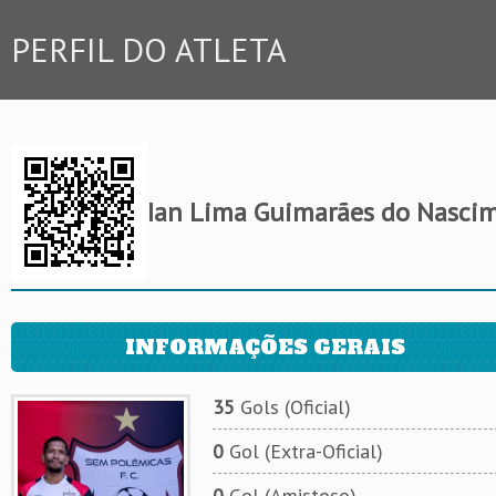
PERFIL DO ATLETA
Ian Lima Guimarães do Nasci
INFORMAÇÕES GERAIS
35
Gols (Oficial)
0
Gol (Extra-Oficial)
0
Gol (Amistoso)