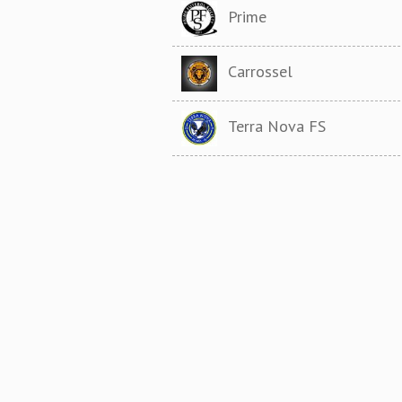
Prime
Carrossel
Terra Nova FS