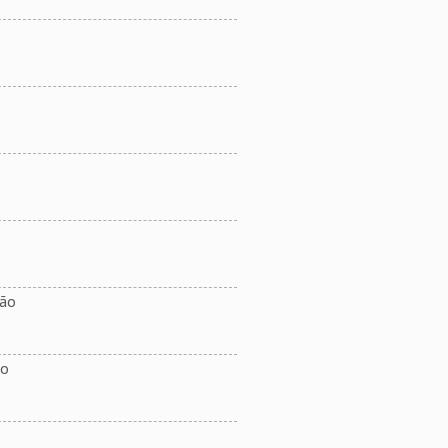
são
ão