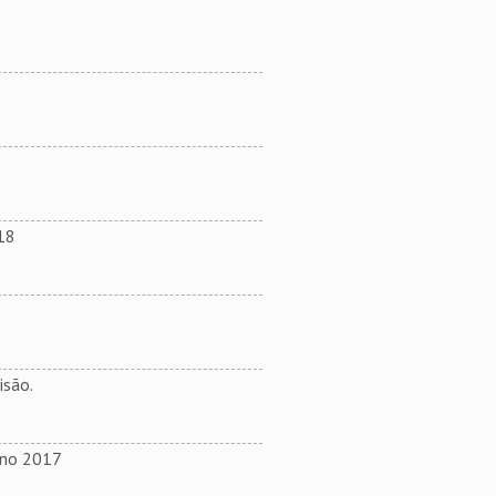
18
isão.
ano 2017