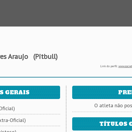
es Araujo
(Pitbull)
Link do perfil:
www.societ
S GERAIS
PRE
O atleta não po
ficial)
tra-Oficial)
TÍTULOS 
istoso)