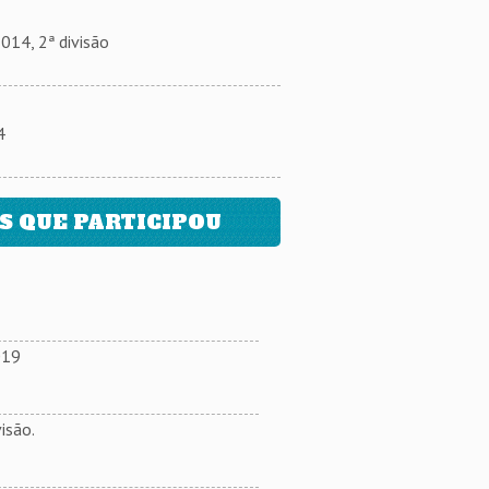
4, 2ª divisão
4
 QUE PARTICIPOU
019
isão.