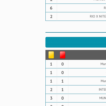
6
R
2
RIO X NITE
1
0
Mun
1
0
1
1
Mun
2
1
INTE
3
0
MUNI