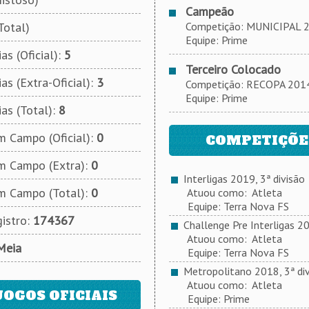
Campeão
Total)
Competição: MUNICIPAL 201
Equipe: Prime
as (Oficial):
5
Terceiro Colocado
as (Extra-Oficial):
3
Competição: RECOPA 201
Equipe: Prime
ias (Total):
8
 Campo (Oficial):
0
COMPETIÇÕES
m Campo (Extra):
0
Interligas 2019, 3ª divisão
m Campo (Total):
0
Atuou como: Atleta
Equipe: Terra Nova FS
istro:
174367
Challenge Pre Interligas 2
Atuou como: Atleta
Meia
Equipe: Terra Nova FS
Metropolitano 2018, 3ª div
Atuou como: Atleta
JOGOS OFICIAIS
Equipe: Prime