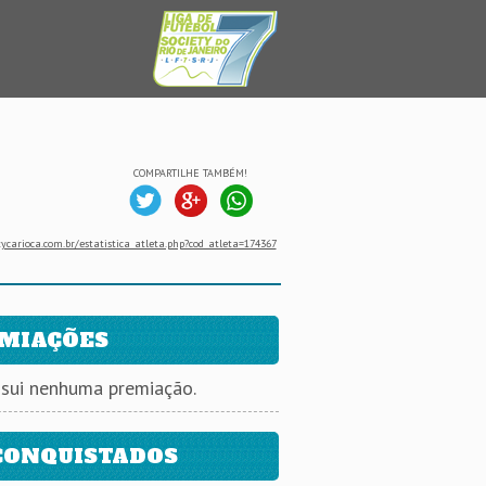
COMPARTILHE TAMBÉM!
ycarioca.com.br/estatistica_atleta.php?cod_atleta=174367
MIAÇÕES
ssui nenhuma premiação.
CONQUISTADOS