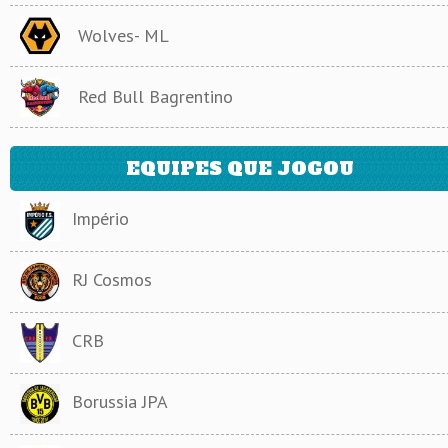
Wolves- ML
Red Bull Bagrentino
EQUIPES QUE JOGOU
Império
RJ Cosmos
CRB
Borussia JPA