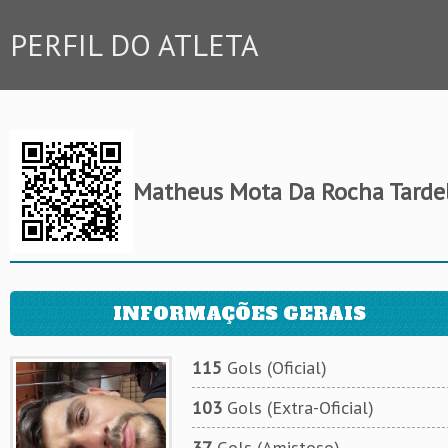
PERFIL DO ATLETA
Matheus Mota Da Rocha Tardel
INFORMAÇÕES GERAIS
115
Gols (Oficial)
103
Gols (Extra-Oficial)
37
Gols (Amistoso)