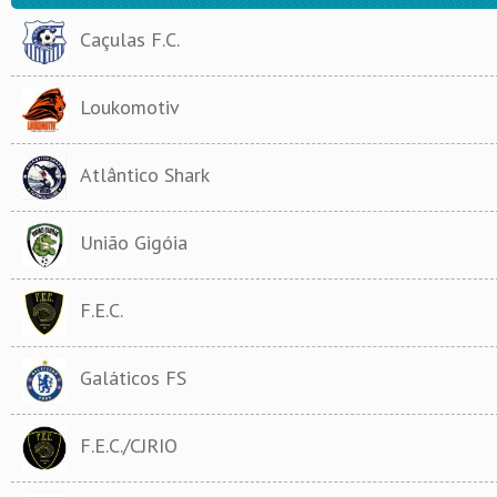
Caçulas F.C.
Loukomotiv
Atlântico Shark
União Gigóia
F.E.C.
Galáticos FS
F.E.C./CJRIO