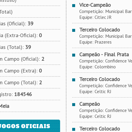
Vice-Campeão
Total)
Competição: Municipal Bart
Equipe: Citlec JR
as (Oficial):
39
Terceiro Colocado
a (Extra-Oficial):
0
Competição: Municipal Bart
Equipe: Prazeres
ias (Total):
39
Campeão - Final Prata
 Campo (Oficial):
2
Competição: Confidence Veíc
Equipe: Colombino
m Campo (Extra):
0
Terceiro Colocado
m Campo (Total):
2
Competição: Confidence Veíc
Equipe: Celtic RJ
istro:
184546
Campeão
Meia
Competição: Confidence Veíc
Equipe: Celtic RJ
JOGOS OFICIAIS
Terceiro Colocado