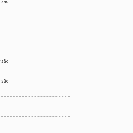
isão
isão
isão