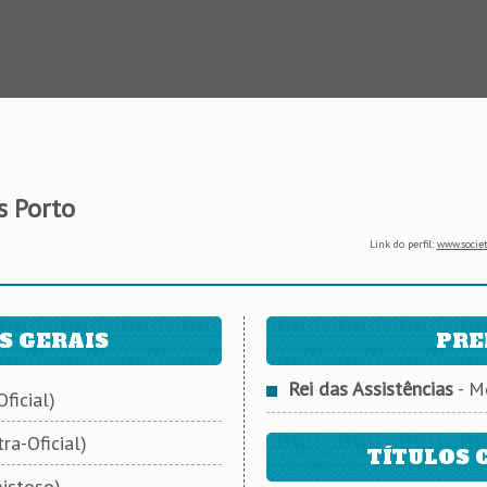
 Porto
Link do perfil:
www.societ
S GERAIS
PRE
Rei das Assistências
- M
ficial)
ra-Oficial)
TÍTULOS 
istoso)