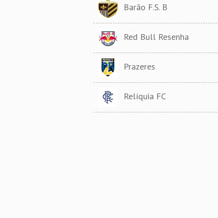
Barão F.S. B
Red Bull Resenha
Prazeres
Relíquia FC