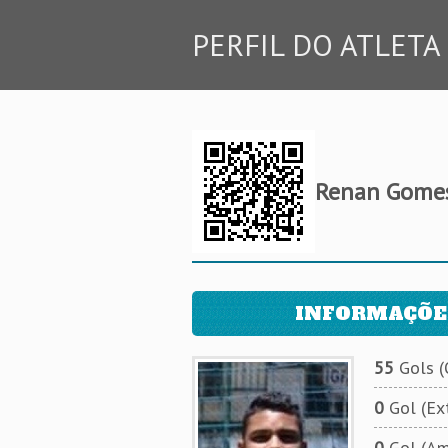
PERFIL DO ATLETA
Renan Gomes
INFORMAÇÕE
55
Gols (O
0
Gol (Ext
0
Gol (Am