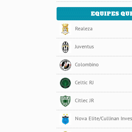
EQUIPES QU
Realeza
Juventus
Colombino
Celtic RJ
Citlec JR
Nova Elite/Cullinan Inves