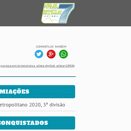
COMPARTILHE TAMBÉM!
ycarioca.com.br/estatistica_atleta.php?cod_atleta=184546
MIAÇÕES
etropolitano 2020, 3ª divisão
CONQUISTADOS