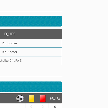
EQUIPE
Rio Soccer
Rio Soccer
chalke 04 JPA B
FALTAS
1
0
0
0