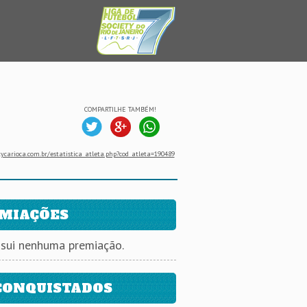
COMPARTILHE TAMBÉM!
ycarioca.com.br/estatistica_atleta.php?cod_atleta=190489
MIAÇÕES
ssui nenhuma premiação.
CONQUISTADOS