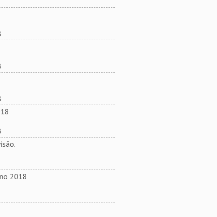
B
B
B
018
B
isão.
ano 2018