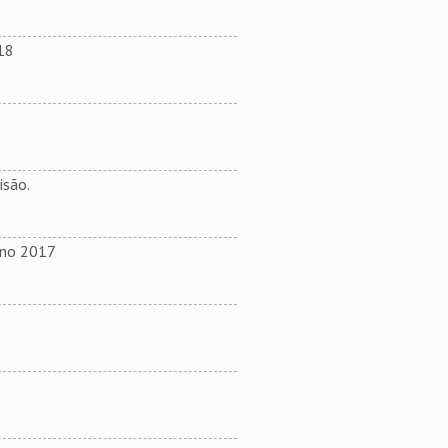
18
isão.
ano 2017