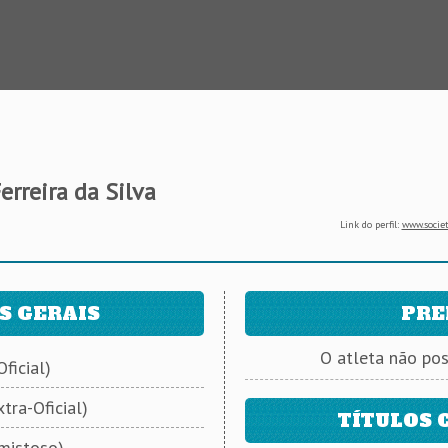
erreira da Silva
Link do perfil:
www.societ
S GERAIS
PRE
O atleta não po
ficial)
tra-Oficial)
TÍTULOS 
mistoso)