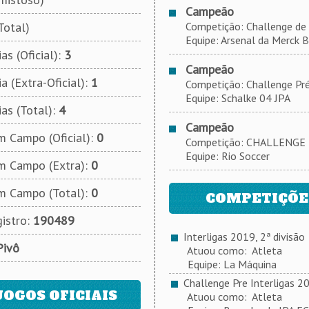
Campeão
Total)
Competição: Challenge de 
Equipe: Arsenal da Merck B
as (Oficial):
3
Campeão
a (Extra-Oficial):
1
Competição: Challenge Pré
Equipe: Schalke 04 JPA
ias (Total):
4
Campeão
 Campo (Oficial):
0
Competição: CHALLENGE 
Equipe: Rio Soccer
m Campo (Extra):
0
m Campo (Total):
0
COMPETIÇÕES
istro:
190489
Interligas 2019, 2ª divisão
Pivô
Atuou como: Atleta
Equipe: La Máquina
Challenge Pre Interligas 2
JOGOS OFICIAIS
Atuou como: Atleta