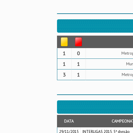
1
0
Metrop
1
1
Mun
3
1
Metrop
DATA
CAMPEONA
29/11/2015
INTERLIGAS 2015, 5ª divisão