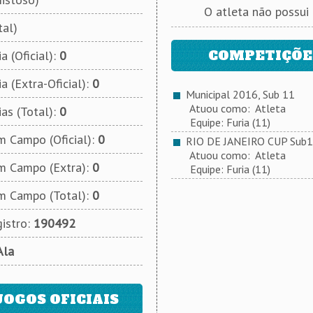
O atleta não possui
tal)
COMPETIÇÕES
a (Oficial):
0
a (Extra-Oficial):
0
Municipal 2016, Sub 11
Atuou como: Atleta
ias (Total):
0
Equipe: Furia (11)
 Campo (Oficial):
0
RIO DE JANEIRO CUP Sub
Atuou como: Atleta
m Campo (Extra):
0
Equipe: Furia (11)
m Campo (Total):
0
istro:
190492
Ala
JOGOS OFICIAIS