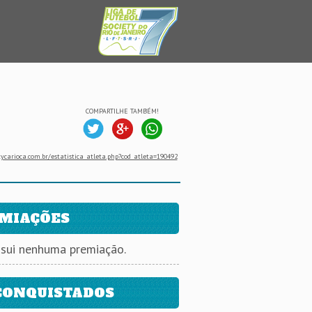
COMPARTILHE TAMBÉM!
ycarioca.com.br/estatistica_atleta.php?cod_atleta=190492
MIAÇÕES
ssui nenhuma premiação.
CONQUISTADOS