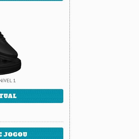
NíVEL 1
ATUAL
E JOGOU