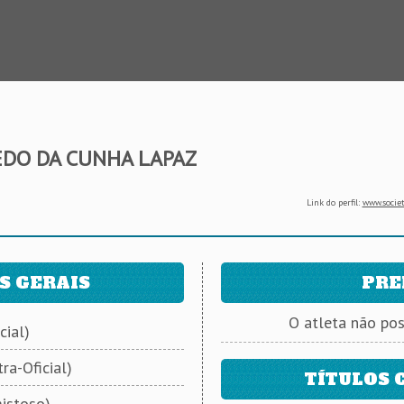
EDO DA CUNHA LAPAZ
Link do perfil:
www.societ
S GERAIS
PRE
O atleta não po
cial)
ra-Oficial)
TÍTULOS 
istoso)