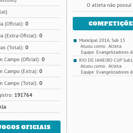
O atleta não possui
tal)
COMPETIÇÕES
a (Oficial):
0
a (Extra-Oficial):
0
Municipal 2016, Sub 15
Atuou como: Atleta
ias (Total):
0
Equipe: Evangelizadores da
 Campo (Oficial):
0
RIO DE JANEIRO CUP Sub
Atuou como: Atleta
m Campo (Extra):
0
Equipe: Evangelizadores da
m Campo (Total):
0
istro:
191764
Ala
JOGOS OFICIAIS