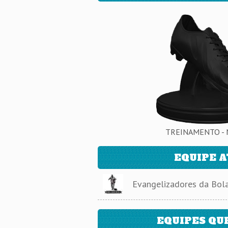
TREINAMENTO - 
EQUIPE 
Evangelizadores da Bola
EQUIPES QU