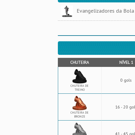
Evangelizadores da Bola
CHUTEIRA
NÍVEL 1
0 gols
CHUTEIRA DE
TREINO
16 - 20 go
CHUTEIRA DE
BRONZE
41 - 45 go