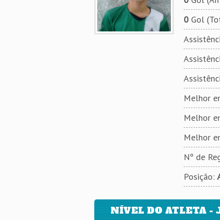
0
Gol (To
Assistênci
Assistênci
Assistênc
Melhor em
Melhor e
Melhor e
Nº de Reg
Posição:
NÍVEL DO ATLETA - 