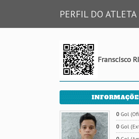
PERFIL DO ATLETA
Franscisco R
INFORMAÇÕE
0
Gol (Ofi
0
Gol (Ext
0
Gol (Am