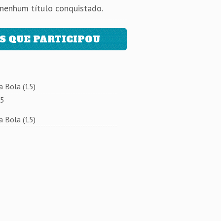
 nenhum título conquistado.
 QUE PARTICIPOU
 Bola (15)
15
 Bola (15)