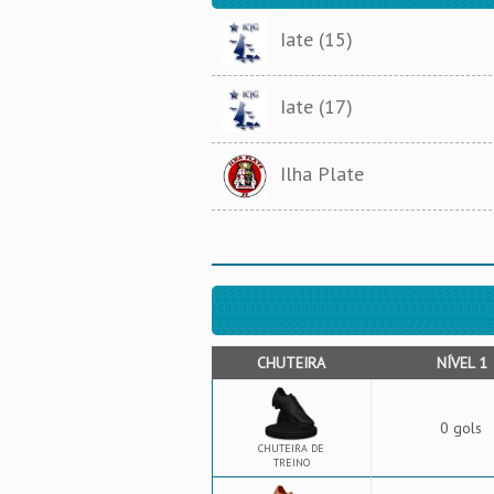
Iate (15)
Iate (17)
Ilha Plate
CHUTEIRA
NÍVEL 1
0 gols
CHUTEIRA DE
TREINO