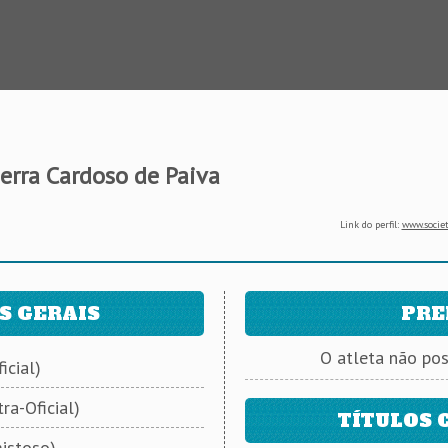
rra Cardoso de Paiva
Link do perfil:
www.societ
S GERAIS
PRE
O atleta não po
icial)
ra-Oficial)
TÍTULOS 
istoso)