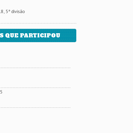
, 5ª divisão
 QUE PARTICIPOU
15