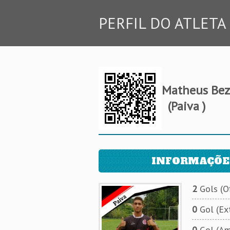
PERFIL DO ATLETA
Matheus Beze
(Paiva )
INFORMAÇÕE
2
Gols (Of
0
Gol (Ext
0
Gol (Am