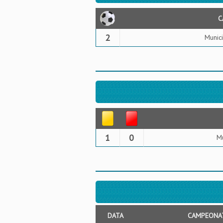
C
2
Munic
1
0
Mu
DATA
CAMPEONA