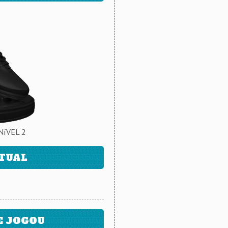
NíVEL 2
ATUAL
E JOGOU