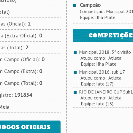
Campeão
otal)
Competição: Municipal 2018
Equipe: Ilha Plate
as (Oficial):
2
COMPETIÇÕES
a (Extra-Oficial):
0
ias (Total):
2
Municipal 2018, 5ª divisão
Atuou como: Atleta
 Campo (Oficial):
0
Equipe: Ilha Plate
m Campo (Extra):
0
Municipal 2016, sub 17
Atuou como: Atleta
m Campo (Total):
0
Equipe: Iate (17)
RIO DE JANEIRO CUP Sub
istro:
191854
Atuou como: Atleta
Equipe: Iate (15)
Meia
JOGOS OFICIAIS