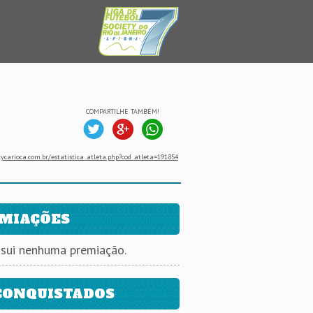
COMPARTILHE TAMBÉM!
ycarioca.com.br/estatistica_atleta.php?cod_atleta=191854
MIAÇÕES
ssui nenhuma premiação.
CONQUISTADOS