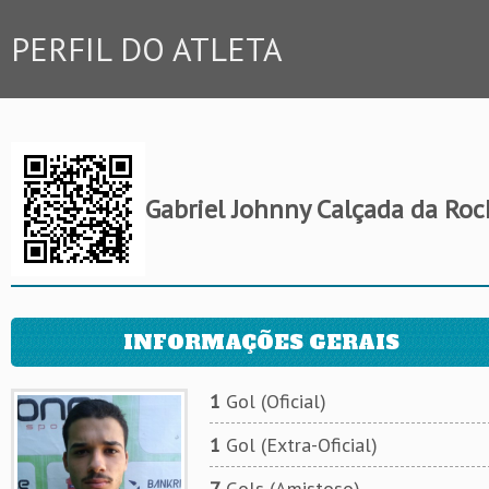
PERFIL DO ATLETA
Gabriel Johnny Calçada da Roc
INFORMAÇÕES GERAIS
1
Gol (Oficial)
1
Gol (Extra-Oficial)
7
Gols (Amistoso)