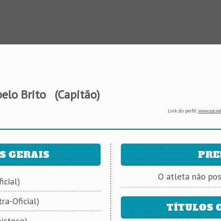
elo Brito
(Capitão)
Link do perfil:
www.societ
S GERAIS
PRE
O atleta não po
icial)
ra-Oficial)
TÍTULOS 
istoso)