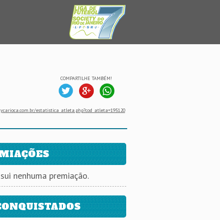
COMPARTILHE TAMBÉM!
ycarioca.com.br/estatistica_atleta.php?cod_atleta=195120
MIAÇÕES
ssui nenhuma premiação.
CONQUISTADOS