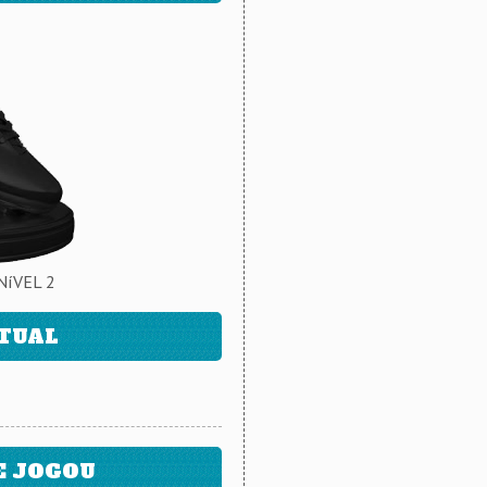
NíVEL 2
ATUAL
E JOGOU