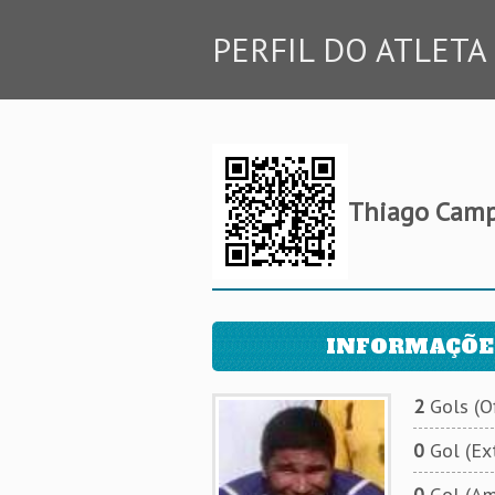
PERFIL DO ATLETA
Thiago Camp
INFORMAÇÕE
2
Gols (Of
0
Gol (Ext
0
Gol (Am