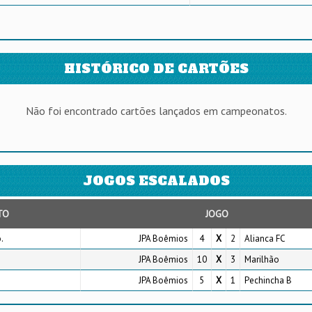
HISTÓRICO DE CARTÕES
Não foi encontrado cartões lançados em campeonatos.
JOGOS ESCALADOS
TO
JOGO
.
JPA Boêmios
4
X
2
Alianca FC
JPA Boêmios
10
X
3
Marilhão
JPA Boêmios
5
X
1
Pechincha B