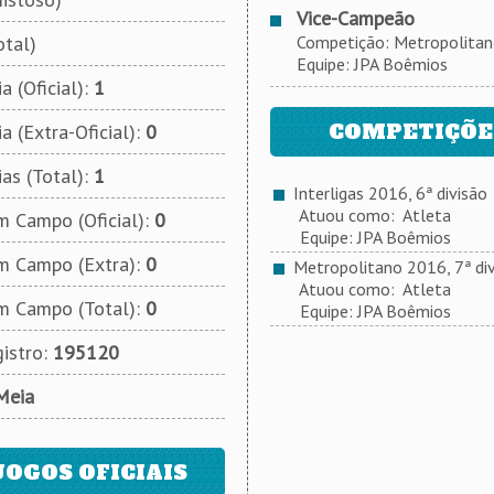
Vice-Campeão
otal)
Competição: Metropolitano 
Equipe: JPA Boêmios
a (Oficial):
1
COMPETIÇÕES
a (Extra-Oficial):
0
ias (Total):
1
Interligas 2016, 6ª divisão
Atuou como: Atleta
 Campo (Oficial):
0
Equipe: JPA Boêmios
m Campo (Extra):
0
Metropolitano 2016, 7ª div
Atuou como: Atleta
m Campo (Total):
0
Equipe: JPA Boêmios
istro:
195120
Meia
JOGOS OFICIAIS