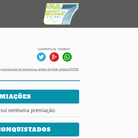
COMPARTILHE TAMBÉM!
ycarioca.com.br/estatistica_atleta.php?cod_atleta=197936
MIAÇÕES
ssui nenhuma premiação.
CONQUISTADOS