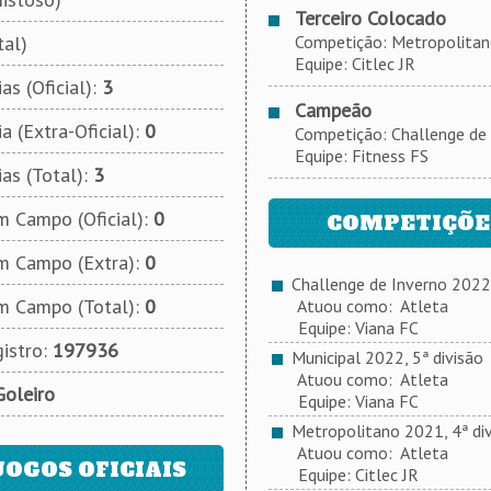
Terceiro Colocado
tal)
Competição: Metropolitano 
Equipe: Citlec JR
as (Oficial):
3
Campeão
a (Extra-Oficial):
0
Competição: Challenge de 
Equipe: Fitness FS
ias (Total):
3
 Campo (Oficial):
0
COMPETIÇÕES
m Campo (Extra):
0
Challenge de Inverno 2022
m Campo (Total):
0
Atuou como: Atleta
Equipe: Viana FC
istro:
197936
Municipal 2022, 5ª divisão
Atuou como: Atleta
Goleiro
Equipe: Viana FC
Metropolitano 2021, 4ª div
Atuou como: Atleta
JOGOS OFICIAIS
Equipe: Citlec JR