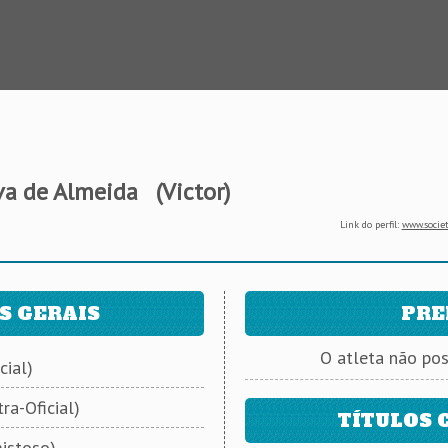
lva de Almeida
(Victor)
Link do perfil:
www.societ
S GERAIS
PRE
O atleta não po
cial)
ra-Oficial)
TÍTULOS 
istoso)