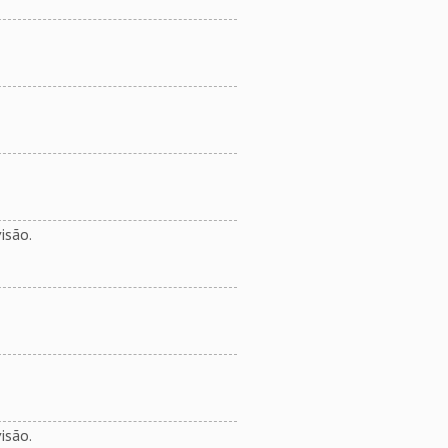
isão.
isão.