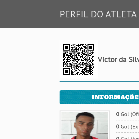
PERFIL DO ATLETA
Victor da Si
INFORMAÇÕE
0
Gol (Ofi
0
Gol (Ext
0
Gol (Am