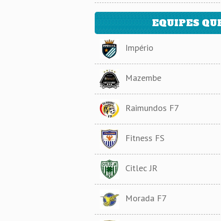
EQUIPES QU
Império
Mazembe
Raimundos F7
Fitness FS
Citlec JR
Morada F7