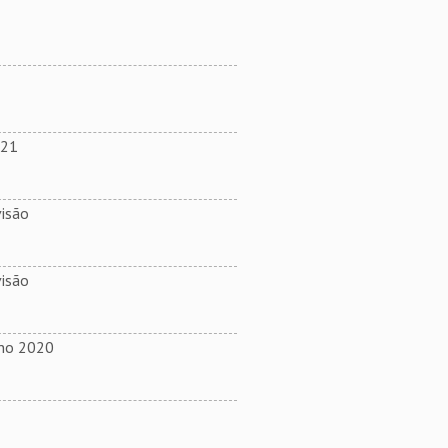
021
isão
isão
ano 2020