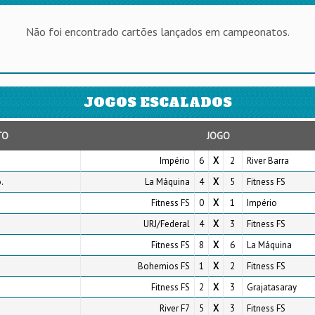
Não foi encontrado cartões lançados em campeonatos.
JOGOS ESCALADOS
TO
JOGO
Império
6
X
2
River Barra
.
La Máquina
4
X
5
Fitness FS
Fitness FS
0
X
1
Império
URJ/Federal
4
X
3
Fitness FS
Fitness FS
8
X
6
La Máquina
Bohemios FS
1
X
2
Fitness FS
Fitness FS
2
X
3
Grajatasaray
River F7
5
X
3
Fitness FS