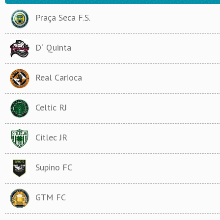
Praça Seca F.S.
D´ Quinta
Real Carioca
Celtic RJ
Citlec JR
Supino FC
GTM FC