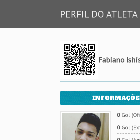
PERFIL DO ATLETA
Fabiano Ishi
INFORMAÇÕE
0
Gol (Ofi
0
Gol (Ext
0
Gol (Am