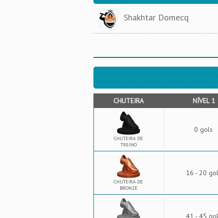
Shakhtar Domecq
CHUTEIRA
NÍVEL 1
0 gols
CHUTEIRA DE
TREINO
16 - 20 go
CHUTEIRA DE
BRONZE
41 - 45 go