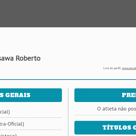
sawa Roberto
Link do perfil:
www.societ
S GERAIS
PRE
O atleta não po
cial)
ra-Oficial)
TÍTULOS 
istoso)