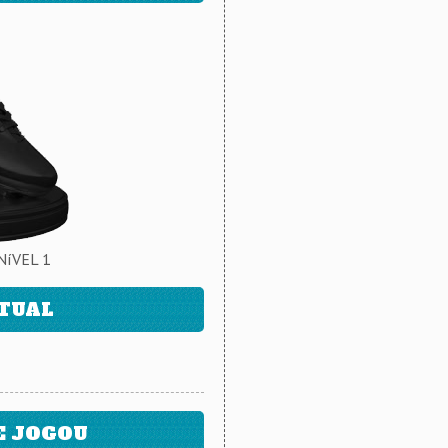
NíVEL 1
ATUAL
E JOGOU