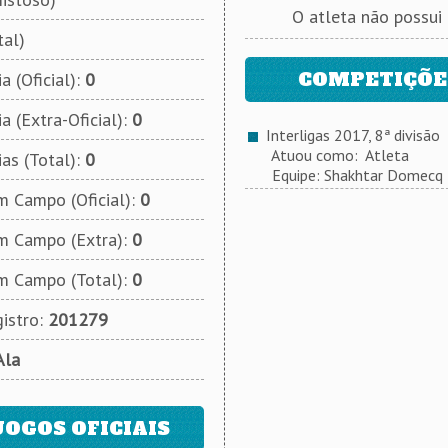
O atleta não possui
tal)
COMPETIÇÕES
a (Oficial):
0
a (Extra-Oficial):
0
Interligas 2017, 8ª divisão
Atuou como: Atleta
ias (Total):
0
Equipe: Shakhtar Domecq
 Campo (Oficial):
0
m Campo (Extra):
0
m Campo (Total):
0
istro:
201279
Ala
JOGOS OFICIAIS