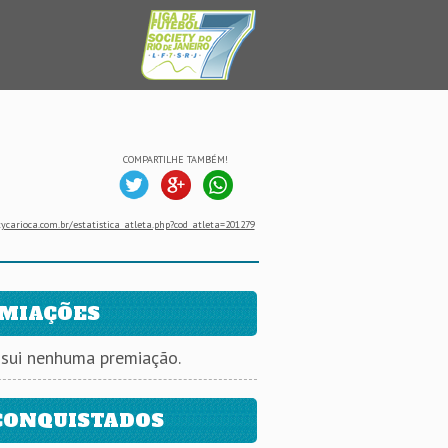
COMPARTILHE TAMBÉM!
ycarioca.com.br/estatistica_atleta.php?cod_atleta=201279
MIAÇÕES
ssui nenhuma premiação.
CONQUISTADOS