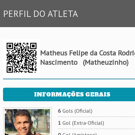
PERFIL DO ATLETA
Matheus Felipe da Costa Rodr
Nascimento
(Matheuzinho)
INFORMAÇÕES GERAIS
6
Gols (Oficial)
1
Gol (Extra-Oficial)
0
Gol (Amistoso)