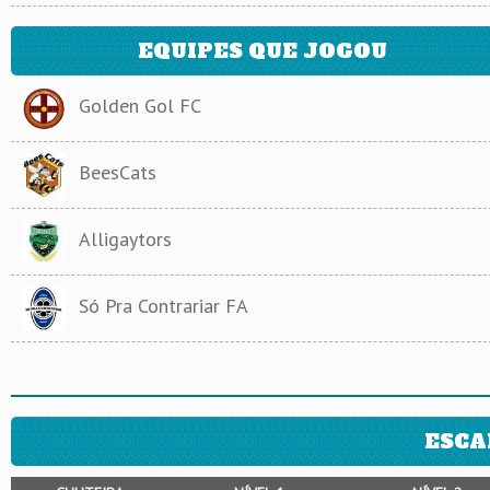
EQUIPES QUE JOGOU
Golden Gol FC
BeesCats
Alligaytors
Só Pra Contrariar FA
ESCA