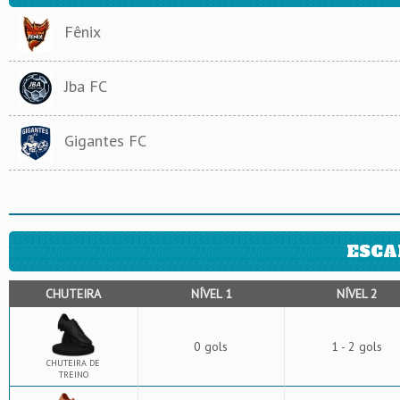
Fênix
Jba FC
Gigantes FC
ESCA
CHUTEIRA
NÍVEL 1
NÍVEL 2
0 gols
1 - 2 gols
CHUTEIRA DE
TREINO