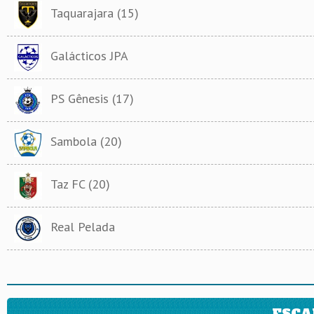
Taquarajara (15)
Galácticos JPA
PS Gênesis (17)
Sambola (20)
Taz FC (20)
Real Pelada
ESCA