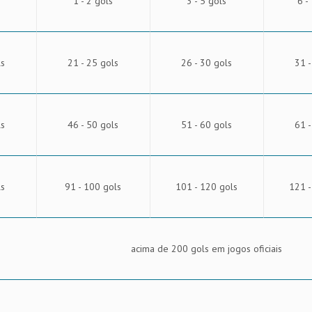
1 - 2 gols
3 - 5 gols
6 -
ls
21 - 25 gols
26 - 30 gols
31 -
ls
46 - 50 gols
51 - 60 gols
61 -
ls
91 - 100 gols
101 - 120 gols
121 -
acima de 200 gols em jogos oficiais