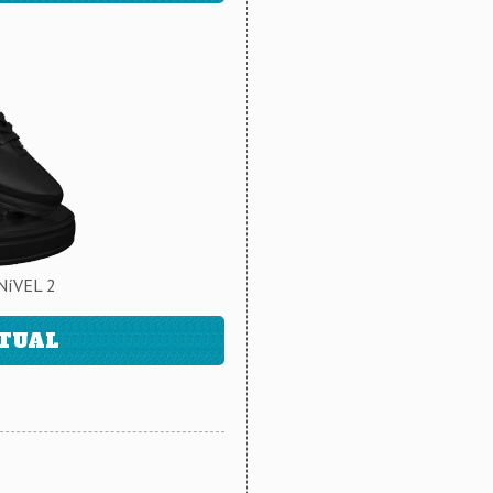
NíVEL 2
ATUAL