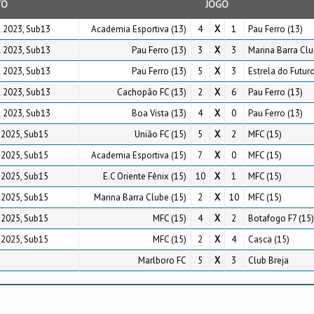
TO
JOGO
l 2023, Sub13
Academia Esportiva (13)
4
X
1
Pau Ferro (13)
l 2023, Sub13
Pau Ferro (13)
3
X
3
Marina Barra Clu
l 2023, Sub13
Pau Ferro (13)
5
X
3
Estrela do Futuro
l 2023, Sub13
Cachopão FC (13)
2
X
6
Pau Ferro (13)
l 2023, Sub13
Boa Vista (13)
4
X
0
Pau Ferro (13)
 2025, Sub15
União FC (15)
5
X
2
MFC (15)
 2025, Sub15
Academia Esportiva (15)
7
X
0
MFC (15)
 2025, Sub15
E.C Oriente Fênix (15)
10
X
1
MFC (15)
 2025, Sub15
Marina Barra Clube (15)
2
X
10
MFC (15)
 2025, Sub15
MFC (15)
4
X
2
Botafogo F7 (15)
 2025, Sub15
MFC (15)
2
X
4
Casca (15)
Marlboro FC
5
X
3
Club Breja