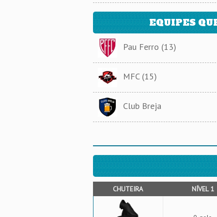
EQUIPES QU
Pau Ferro (13)
MFC (15)
Club Breja
CHUTEIRA
NÍVEL 1