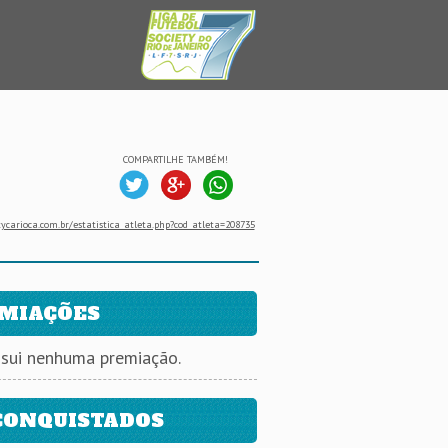
COMPARTILHE TAMBÉM!
ycarioca.com.br/estatistica_atleta.php?cod_atleta=208735
MIAÇÕES
ssui nenhuma premiação.
CONQUISTADOS