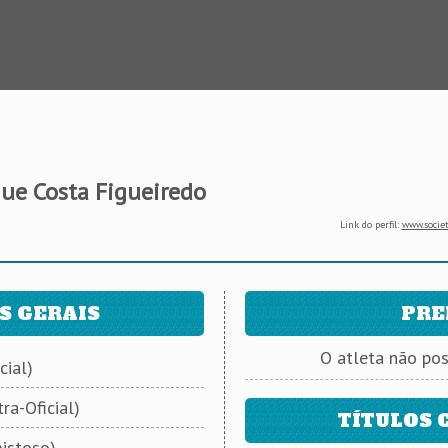
ue Costa Figueiredo
Link do perfil:
www.societ
S GERAIS
PRE
O atleta não po
cial)
ra-Oficial)
TÍTULOS 
istoso)