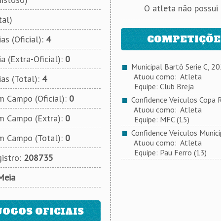
O atleta não possui
tal)
COMPETIÇÕES
as (Oficial):
4
a (Extra-Oficial):
0
Municipal Bartô Serie C, 2
Atuou como: Atleta
ias (Total):
4
Equipe: Club Breja
 Campo (Oficial):
0
Confidence Veículos Copa 
Atuou como: Atleta
m Campo (Extra):
0
Equipe: MFC (15)
Confidence Veículos Munici
m Campo (Total):
0
Atuou como: Atleta
Equipe: Pau Ferro (13)
istro:
208735
Meia
JOGOS OFICIAIS