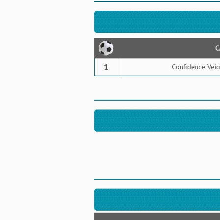
C
1
Confidence Veíc