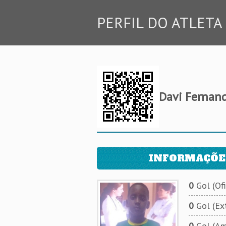
PERFIL DO ATLETA
Davi Fernan
INFORMAÇÕE
0
Gol (Ofi
0
Gol (Ext
0
Gol (Am