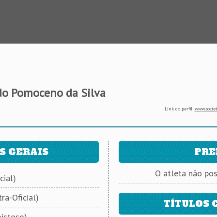
do Pomoceno da Silva
Link do perfil:
www.societ
S GERAIS
PRE
O atleta não po
cial)
ra-Oficial)
TÍTULOS 
istoso)