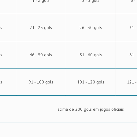
1 - 2 gols
3 - 5 gols
6 -
ls
21 - 25 gols
26 - 30 gols
31 -
ls
46 - 50 gols
51 - 60 gols
61 -
ls
91 - 100 gols
101 - 120 gols
121 -
acima de 200 gols em jogos oficiais