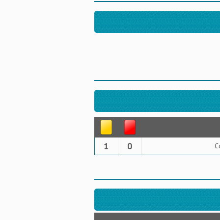
1
0
C