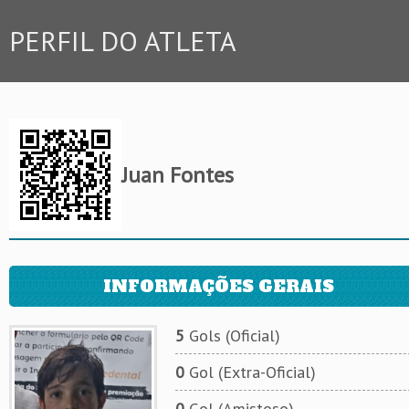
PERFIL DO ATLETA
Juan Fontes
INFORMAÇÕES GERAIS
5
Gols (Oficial)
0
Gol (Extra-Oficial)
0
Gol (Amistoso)