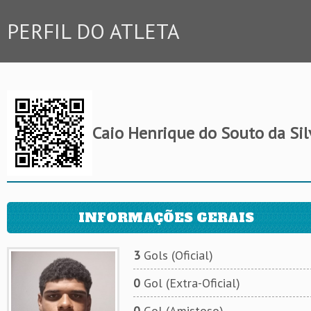
PERFIL DO ATLETA
Caio Henrique do Souto da Sil
INFORMAÇÕES GERAIS
3
Gols (Oficial)
0
Gol (Extra-Oficial)
0
Gol (Amistoso)