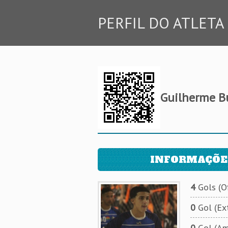
PERFIL DO ATLETA
Guilherme B
INFORMAÇÕE
4
Gols (Of
0
Gol (Ext
0
Gol (Am