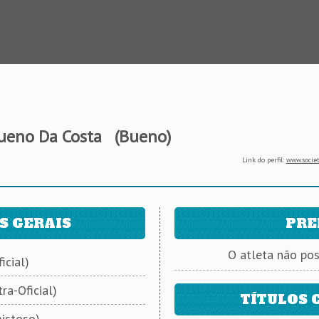
ueno Da Costa
(Bueno)
Link do perfil:
www.societ
S GERAIS
PRE
O atleta não po
icial)
ra-Oficial)
TÍTULOS 
istoso)