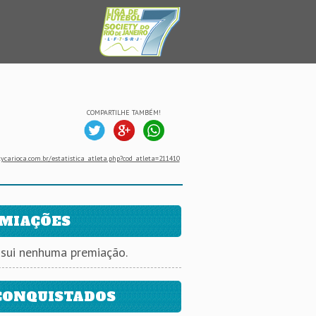
COMPARTILHE TAMBÉM!
ycarioca.com.br/estatistica_atleta.php?cod_atleta=211410
MIAÇÕES
ssui nenhuma premiação.
CONQUISTADOS