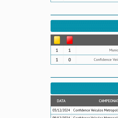
1
1
Munic
1
0
Confidence Veí
DATA
CAMPEONA
03/12/2024
Confidence Veículos Metropoli