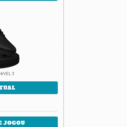
NíVEL 3
ATUAL
E JOGOU