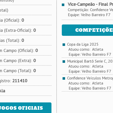
Vice-Campeão - Final P
otal)
Competição: Confidence Veíc
Equipe: Velho Barreiro F7
a (Oficial):
0
COMPETIÇÕES
a (Extra-Oficial):
0
ias (Total):
0
Copa da Liga 2025
Atuou como: Atleta
 Campo (Oficial):
0
Equipe: Velho Barreiro F7
m Campo (Extra):
0
Municipal Bartô Serie C, 2
Atuou como: Atleta
m Campo (Total):
0
Equipe: Velho Barreiro F7
Confidence Veículos Metrop
istro:
211410
Atuou como: Atleta
Equipe: Velho Barreiro F7
Ala
JOGOS OFICIAIS