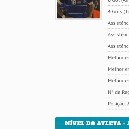
4
Gols (T
Assistênci
Assistênci
Assistênc
Melhor em
Melhor e
Melhor e
Nº de Reg
Posição:
NÍVEL DO ATLETA - 