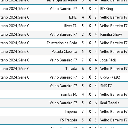
tano 2024, Série C
RB Tropa do Ainda
9
X
4
Velho Barreiro F7
tano 2024, Série C
Velho Barreiro F7
5
X
4
RD King
tano 2024, Série C
E.P.E.
4
X
2
Velho Barreiro F7
tano 2024, Série C
River F7.
5
X
8
Velho Barreiro F7
tano 2024, Série C
Velho Barreiro F7
2
X
4
Família Show
tano 2024, Série C
Frustrados da Bola
3
X
5
Velho Barreiro F7
tano 2024, Série C
Pelada Clássica
5
X
4
Velho Barreiro F7
tano 2024, Série C
Velho Barreiro F7
7
X
4
Joga Fácil
tano 2024, Série C
Tacada
6
X
9
Velho Barreiro F7
tano 2024, Série C
Velho Barreiro F7
3
X
3
CRVG F7 (20)
Velho Barreiro F7
3
X
4
SMS FC
Bomba FC
4
X
2
Velho Barreiro F7
Velho Barreiro F7
5
X
6
Real Tadala
Império
7
X
2
Velho Barreiro F7
FS Fregola
3
X
5
Velho Barreiro F7