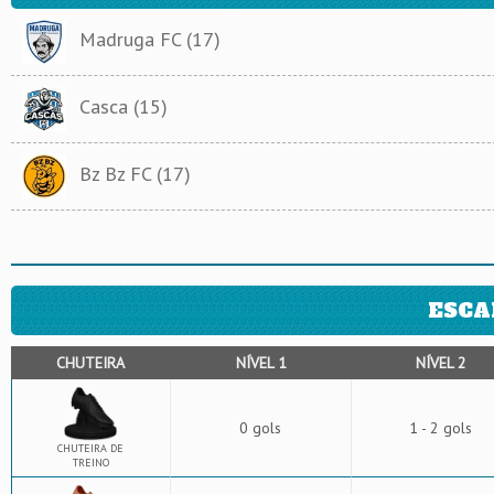
Madruga FC (17)
Casca (15)
Bz Bz FC (17)
ESCA
CHUTEIRA
NÍVEL 1
NÍVEL 2
0 gols
1 - 2 gols
CHUTEIRA DE
TREINO