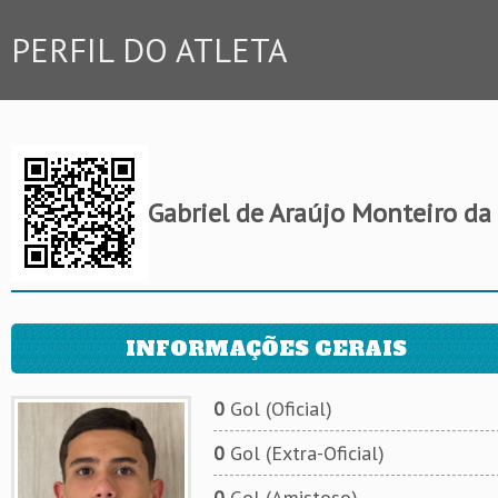
PERFIL DO ATLETA
Gabriel de Araújo Monteiro da 
INFORMAÇÕES GERAIS
0
Gol (Oficial)
0
Gol (Extra-Oficial)
0
Gol (Amistoso)