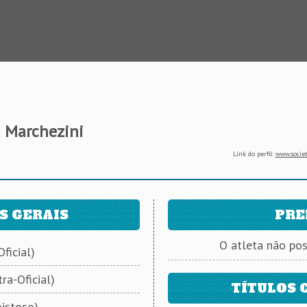
 Marchezini
Link do perfil:
www.societ
S GERAIS
PRE
O atleta não po
ficial)
ra-Oficial)
TÍTULOS 
istoso)