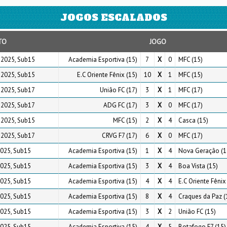
JOGOS ESCALADOS
TO
JOGO
 2025, Sub15
Academia Esportiva (15)
7
X
0
MFC (15)
 2025, Sub15
E.C Oriente Fênix (15)
10
X
1
MFC (15)
 2025, Sub17
União FC (17)
3
X
1
MFC (17)
 2025, Sub17
ADG FC (17)
3
X
0
MFC (17)
 2025, Sub15
MFC (15)
2
X
4
Casca (15)
 2025, Sub17
CRVG F7 (17)
6
X
0
MFC (17)
2025, Sub15
Academia Esportiva (15)
1
X
4
Nova Geração (1
2025, Sub15
Academia Esportiva (15)
3
X
4
Boa Vista (15)
2025, Sub15
Academia Esportiva (15)
4
X
4
E.C Oriente Fênix
2025, Sub15
Academia Esportiva (15)
8
X
4
Craques da Paz (
2025, Sub15
Academia Esportiva (15)
3
X
2
União FC (15)
2025, Sub15
Academia Esportiva (15)
4
X
5
Botafogo F7 (15)