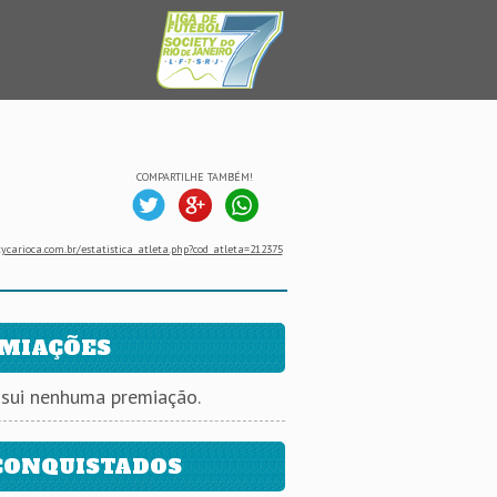
COMPARTILHE TAMBÉM!
ycarioca.com.br/estatistica_atleta.php?cod_atleta=212375
MIAÇÕES
ssui nenhuma premiação.
CONQUISTADOS