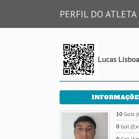
PERFIL DO ATLETA
Lucas Lisboa
INFORMAÇÕE
10
Gols (O
0
Gol (Ext
0
Gol (Am