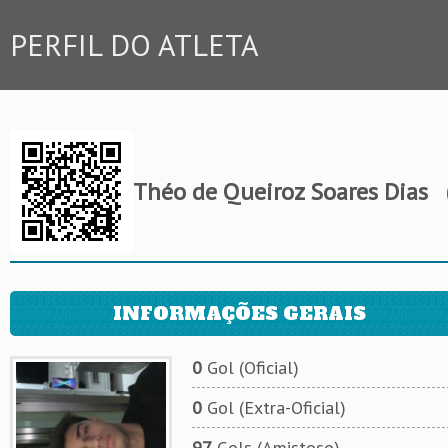
PERFIL DO ATLETA
Théo de Queiroz Soares Dias
(
INFORMAÇÕES GERAIS
0
Gol (Oficial)
0
Gol (Extra-Oficial)
97
Gols (Amistoso)