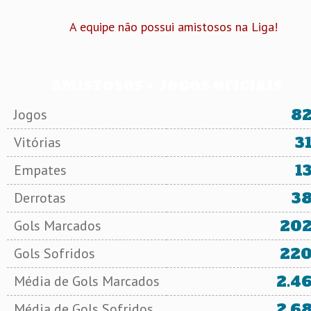
A equipe não possui amistosos na Liga!
AMISTOSOS + JOGOS OFICIAIS
8
Jogos
3
Vitórias
1
Empates
3
Derrotas
20
Gols Marcados
22
Gols Sofridos
2.4
Média de Gols Marcados
2.6
Média de Gols Sofridos