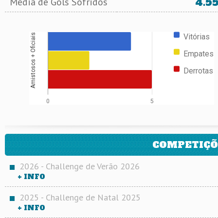
4.5
Média de Gols Sofridos
Vitórias
Amistosos + Oficiais
Empates
Derrotas
0
5
COMPETIÇÕ
2026 - Challenge de Verão 2026
+ INFO
2025 - Challenge de Natal 2025
+ INFO