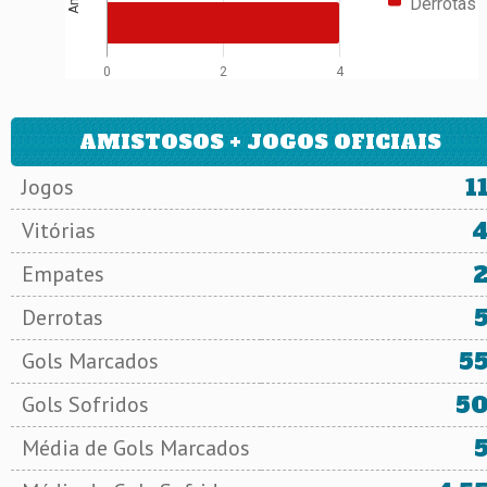
Derrotas
0
2
4
AMISTOSOS + JOGOS OFICIAIS
1
Jogos
Vitórias
Empates
Derrotas
5
Gols Marcados
5
Gols Sofridos
Média de Gols Marcados