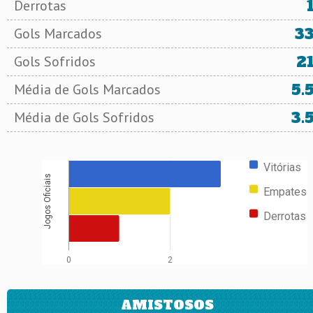
Derrotas
3
Gols Marcados
2
Gols Sofridos
5.
Média de Gols Marcados
3.
Média de Gols Sofridos
Vitórias
Jogos Oficiais
Empates
Derrotas
0
2
AMISTOSOS