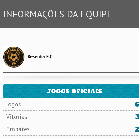
INFORMAÇÕES DA EQUIPE
Resenha F.C.
JOGOS OFICIAIS
Jogos
Vitórias
Empates