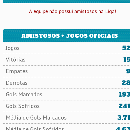
A equipe não possui amistosos na Liga!
AMISTOSOS + JOGOS OFICIAIS
5
Jogos
1
Vitórias
Empates
2
Derrotas
19
Gols Marcados
24
Gols Sofridos
3.7
Média de Gols Marcados
4.6
Média de Gols Sofridos