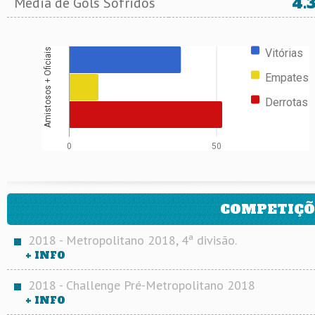
4.
Média de Gols Sofridos
Vitórias
Amistosos + Oficiais
Empates
Derrotas
0
50
COMPETIÇÕ
2018 - Metropolitano 2018, 4ª divisão.
+ INFO
2018 - Challenge Pré-Metropolitano 2018
+ INFO