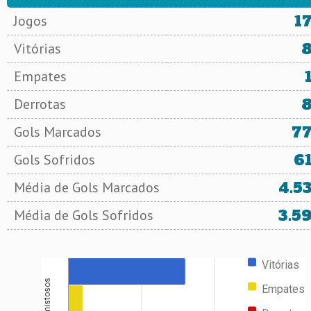
1
Jogos
Vitórias
Empates
Derrotas
7
Gols Marcados
6
Gols Sofridos
4.5
Média de Gols Marcados
3.5
Média de Gols Sofridos
Vitórias
Amistosos
Empates