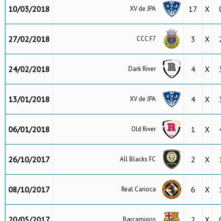
10/03/2018
17
X
XV de JPA
27/02/2018
3
X
CCC F7
24/02/2018
4
X
Dark River
13/01/2018
4
X
XV de JPA
06/01/2018
1
X
Old River
26/10/2017
2
X
All Blacks FC
08/10/2017
6
X
Real Carioca
20/05/2017
2
X
Barçamigos