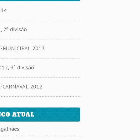
014
2ª divisão
MUNICIPAL 2013
2, 3ª divisão
-CARNAVAL 2012
CO ATUAL
agalhães