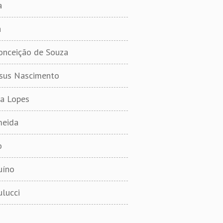
a
a
onceição de Souza
esus Nascimento
ta Lopes
meida
o
uíno
lucci