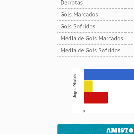
Derrotas
Gols Marcados
Gols Sofridos
Média de Gols Marcados
Média de Gols Sofridos
Jogos Oficiais
0
AMISTO