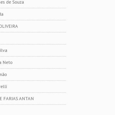
es de Souza
da
OLIVEIRA
ilva
ra Neto
smão
elli
E FARIAS ANTAN