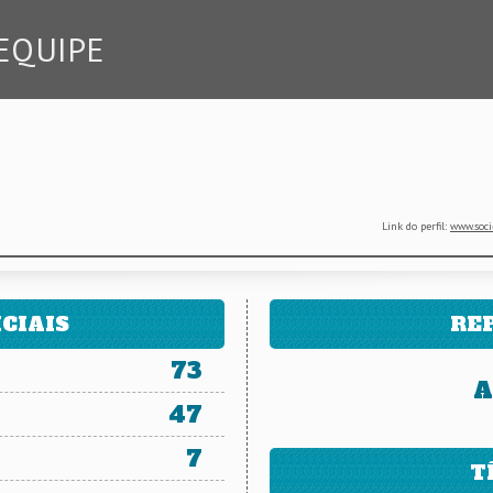
EQUIPE
Link do perfil:
www.soci
CIAIS
RE
73
A
47
7
T