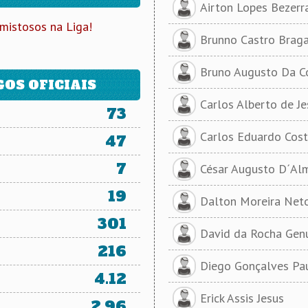
Airton Lopes Bezerr
mistosos na Liga!
Brunno Castro Brag
Bruno Augusto Da C
OS OFICIAIS
Carlos Alberto de J
73
Carlos Eduardo Cos
47
7
César Augusto D´Al
19
Dalton Moreira Net
301
David da Rocha Gen
216
Diego Gonçalves Pau
4.12
Erick Assis Jesus
2.96