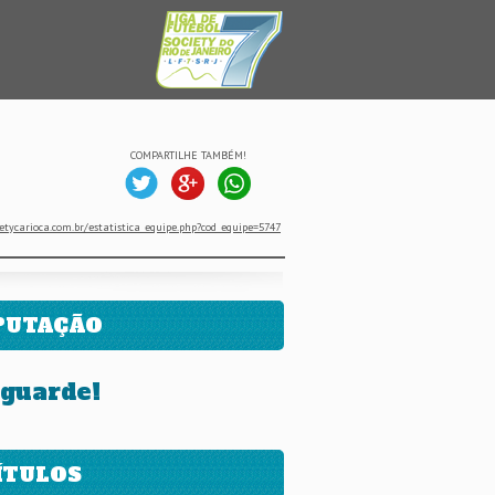
COMPARTILHE TAMBÉM!
etycarioca.com.br/estatistica_equipe.php?cod_equipe=5747
PUTAÇÃO
guarde!
ÍTULOS