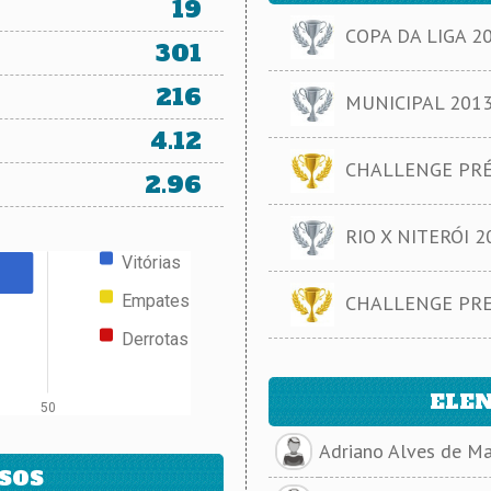
19
COPA DA LIGA 2
301
216
MUNICIPAL 2013, 
4.12
CHALLENGE PRÉ-
2.96
RIO X NITERÓI 201
Vitórias
Empates
CHALLENGE PRE
Derrotas
ELEN
50
Adriano Alves de M
SOS