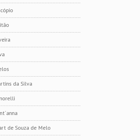
ocópio
itão
veira
va
elos
rtins da Silva
norelli
nt´anna
art de Souza de Melo