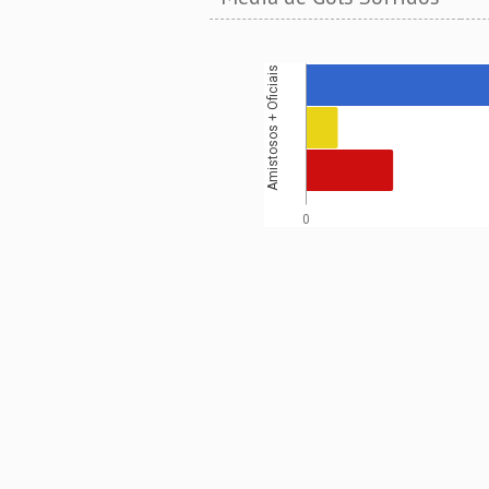
Amistosos + Oficiais
0