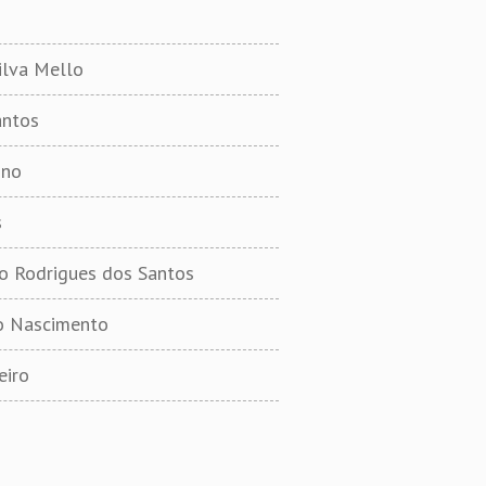
ilva Mello
antos
ino
s
o Rodrigues dos Santos
o Nascimento
eiro