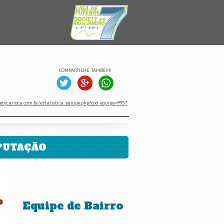
COMPARTILHE TAMBÉM!
etycarioca.com.br/estatistica_equipe.php?cod_equipe=9957
PUTAÇÃO
Equipe de Bairro