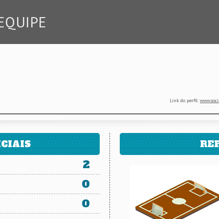
EQUIPE
Link do perfil:
www.soci
CIAIS
RE
2
0
0