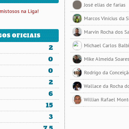
José elias de farias
mistosos na Liga!
Marcos Vinícius da S
Marvin Rocha dos S
OS OFICIAIS
Michael Carlos Balb
2
0
Mike Almeida Soare
0
Rodrigo da Conceiçã
2
Wallace da Rocha d
6
Willian Rafael Mont
15
3
7.5