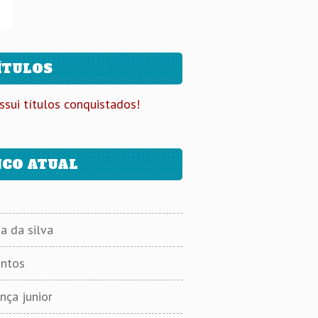
ÍTULOS
ssui títulos conquistados!
CO ATUAL
a da silva
antos
ça junior