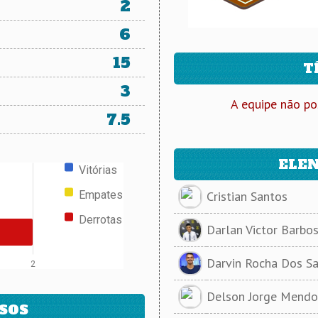
2
6
15
T
3
A equipe não po
7.5
ELEN
Vitórias
Empates
Cristian Santos
Derrotas
Darlan Victor Barbos
Darvin Rocha Dos S
2
Delson Jorge Mendon
SOS