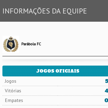
INFORMAÇÕES DA EQUIPE
Parábola FC
JOGOS OFICIAIS
Jogos
Vitórias
Empates