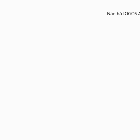
Não há JOGOS 