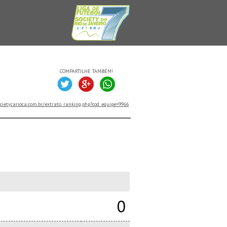
COMPARTILHE TAMBÉM!
cietycarioca.com.br/extrato_ranking.php?cod_equipe=9966
0