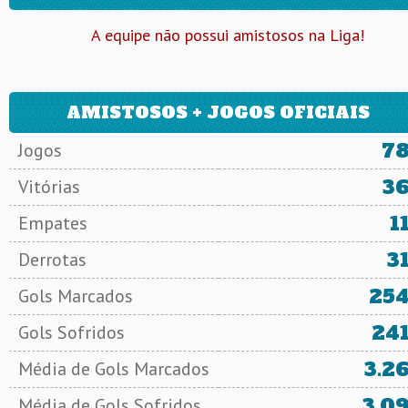
A equipe não possui amistosos na Liga!
AMISTOSOS + JOGOS OFICIAIS
7
Jogos
3
Vitórias
1
Empates
3
Derrotas
25
Gols Marcados
24
Gols Sofridos
3.2
Média de Gols Marcados
3.0
Média de Gols Sofridos