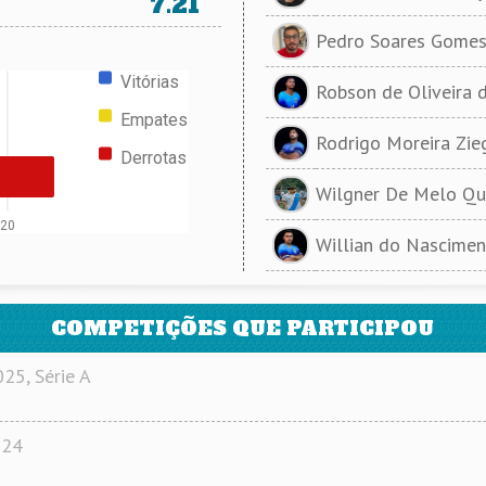
7.21
Pedro Soares Gome
Vitórias
Robson de Oliveira 
Empates
Rodrigo Moreira Zie
Derrotas
Wilgner De Melo Qu
20
Willian do Nascime
COMPETIÇÕES QUE PARTICIPOU
5, Série A
024