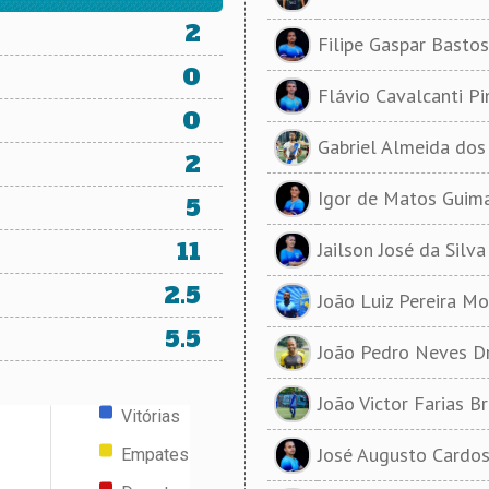
2
Filipe Gaspar Bastos
0
Flávio Cavalcanti P
0
Gabriel Almeida dos
2
Igor de Matos Guima
5
11
Jailson José da Silva
2.5
João Luiz Pereira Mo
5.5
João Pedro Neves 
João Victor Farias B
Vitórias
José Augusto Cardos
Empates