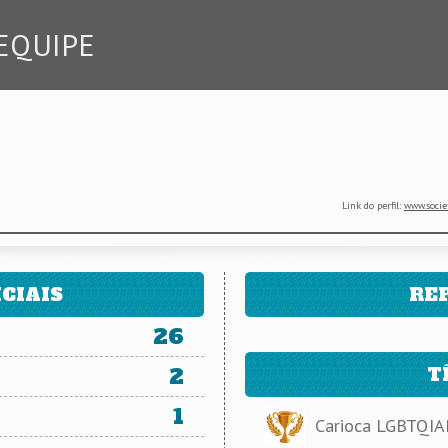
EQUIPE
Link do perfil:
www.socie
CIAIS
RE
26
2
T
1
Carioca LGBTQIAP