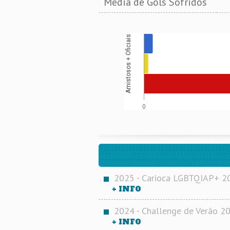
Média de Gols Sofridos
Amistosos + Oficiais
0
2025 - Carioca LGBTQIAP+ 202
+ INFO
2024 - Challenge de Verão 2
+ INFO