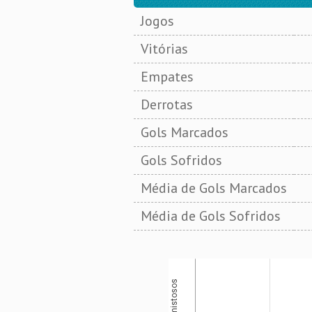
Jogos
Vitórias
Empates
Derrotas
Gols Marcados
Gols Sofridos
Média de Gols Marcados
Média de Gols Sofridos
Amistosos