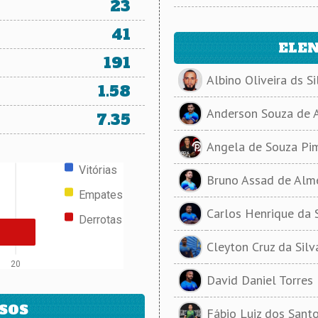
23
41
ELEN
191
Albino Oliveira ds Si
1.58
Anderson Souza de 
7.35
Angela de Souza Pi
Vitórias
Bruno Assad de Alm
Empates
Carlos Henrique da S
Derrotas
Cleyton Cruz da Silv
20
David Daniel Torres
SOS
Fábio Luiz dos Santo