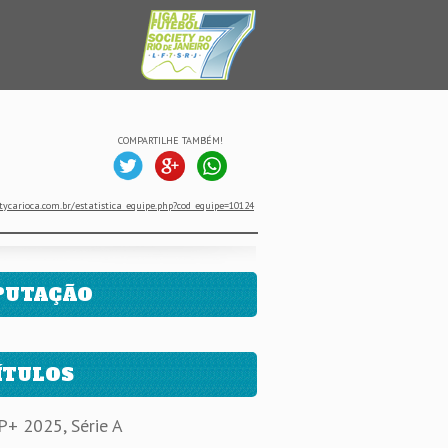
COMPARTILHE TAMBÉM!
tycarioca.com.br/estatistica_equipe.php?cod_equipe=10124
PUTAÇÃO
ÍTULOS
+ 2025, Série A