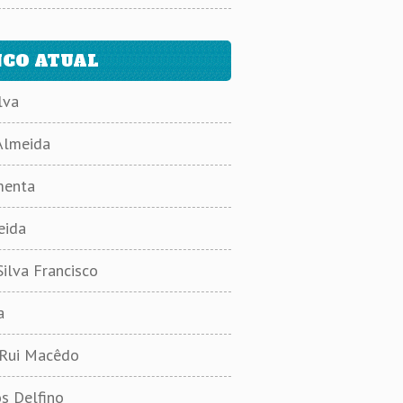
CO ATUAL
lva
Almeida
menta
eida
ilva Francisco
a
 Rui Macêdo
s Delfino