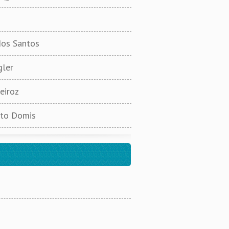
s
dos Santos
gler
eiroz
nto Domis