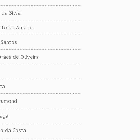
 da Silva
into do Amaral
 Santos
rães de Oliveira
ta
Drumond
raga
o da Costa