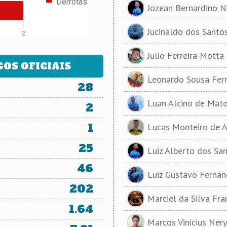
Derrotas
Jozean Bernardino 
Jucinaldo dos Santo
2
Julio Ferreira Motta
OS OFICIAIS
Leonardo Sousa Ferr
28
Luan Alcino de Mat
2
1
Lucas Monteiro de A
25
Luiz Alberto dos San
46
Luiz Gustavo Fernan
202
Marciel da Silva Fr
1.64
Marcos Vinicius Nery