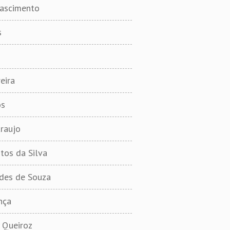
Nascimento
s
eira
os
raujo
tos da Silva
des de Souza
ança
 Queiroz