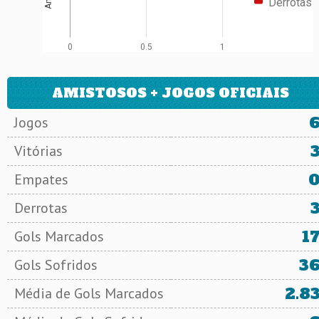
Derrotas
0
0.5
1
AMISTOSOS + JOGOS OFICIAIS
Jogos
Vitórias
Empates
Derrotas
1
Gols Marcados
3
Gols Sofridos
2.8
Média de Gols Marcados