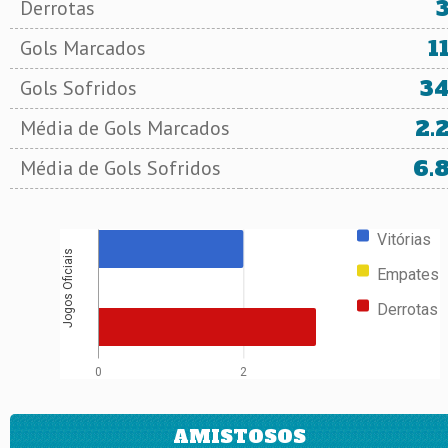
Derrotas
1
Gols Marcados
3
Gols Sofridos
2.
Média de Gols Marcados
6.
Média de Gols Sofridos
Vitórias
Jogos Oficiais
Empates
Derrotas
0
2
AMISTOSOS