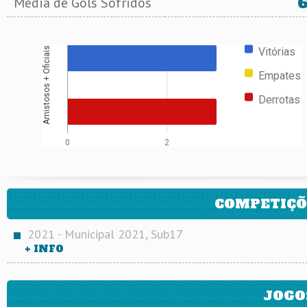
Média de Gols Sofridos
Vitórias
Amistosos + Oficiais
Empates
Derrotas
0
2
COMPETIÇÕ
2021 - Municipal 2021, Sub17
+ INFO
JOGO