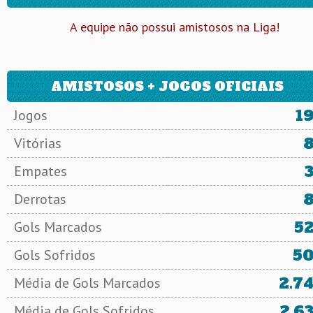
A equipe não possui amistosos na Liga!
AMISTOSOS + JOGOS OFICIAIS
1
Jogos
Vitórias
Empates
Derrotas
5
Gols Marcados
5
Gols Sofridos
2.7
Média de Gols Marcados
2.6
Média de Gols Sofridos