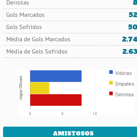
Derrotas
5
Gols Marcados
5
Gols Sofridos
2.7
Média de Gols Marcados
2.6
Média de Gols Sofridos
Vitórias
Jogos Oficiais
Empates
Derrotas
0
5
10
AMISTOSOS