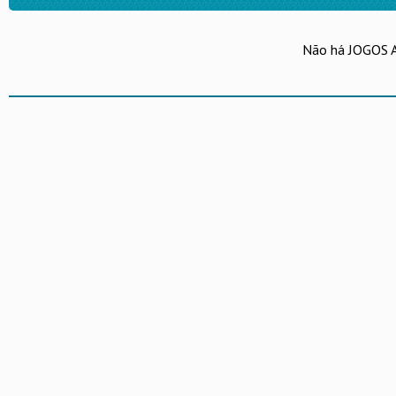
Não há JOGOS 