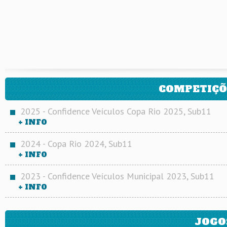
COMPETIÇÕ
2025 - Confidence Veículos Copa Rio 2025, Sub11
+ INFO
2024 - Copa Rio 2024, Sub11
+ INFO
2023 - Confidence Veículos Municipal 2023, Sub11
+ INFO
JOGO