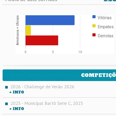
Vitórias
Amistosos + Oficiais
Empates
Derrotas
0
5
10
COMPETIÇÕ
2026 - Challenge de Verão 2026
+ INFO
2025 - Municipal Bartô Serie C, 2025
+ INFO