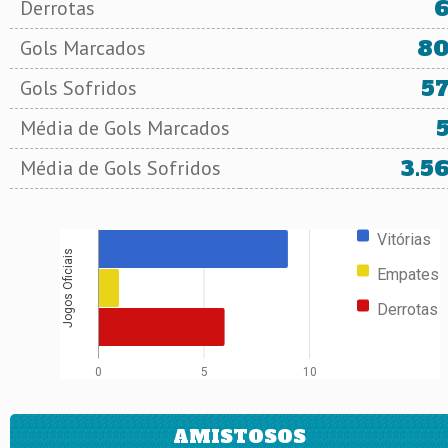
Derrotas
8
Gols Marcados
5
Gols Sofridos
Média de Gols Marcados
3.5
Média de Gols Sofridos
Vitórias
Jogos Oficiais
Empates
Derrotas
0
5
10
AMISTOSOS