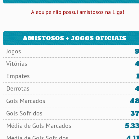
A equipe não possui amistosos na Liga!
AMISTOSOS + JOGOS OFICIAIS
Jogos
Vitórias
Empates
Derrotas
4
Gols Marcados
3
Gols Sofridos
5.3
Média de Gols Marcados
4.1
Média de Gols Sofridos