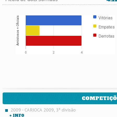
Vitórias
Amistosos + Oficiais
Empates
Derrotas
0
2
4
COMPETIÇÕ
2009 - CARIOCA 2009, 3ª divisão
+ INFO