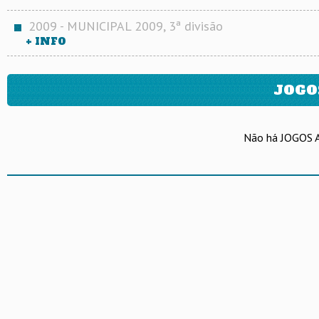
2009 - MUNICIPAL 2009, 3ª divisão
+ INFO
JOGO
Não há JOGOS 