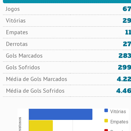
6
Jogos
2
Vitórias
1
Empates
2
Derrotas
28
Gols Marcados
29
Gols Sofridos
4.2
Média de Gols Marcados
4.4
Média de Gols Sofridos
Vitórias
Amistosos
Empates