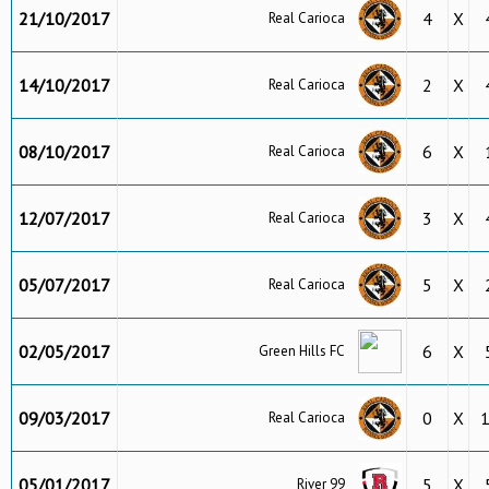
21/10/2017
4
X
Real Carioca
14/10/2017
2
X
Real Carioca
08/10/2017
6
X
Real Carioca
12/07/2017
3
X
Real Carioca
05/07/2017
5
X
Real Carioca
02/05/2017
6
X
Green Hills FC
09/03/2017
0
X
Real Carioca
05/01/2017
5
X
River 99