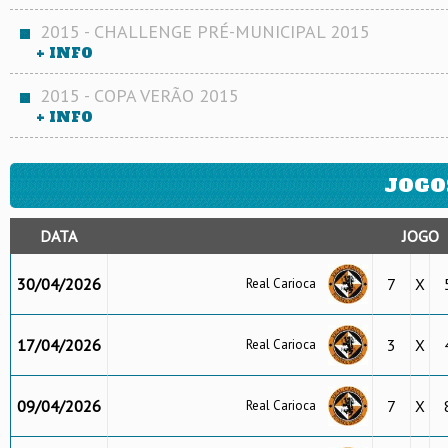
2015 - CHALLENGE PRÉ-MUNICIPAL 2015
+ INFO
2015 - COPA VERÃO 2015
+ INFO
JOGO
DATA
JOGO
30/04/2026
7
X
Real Carioca
17/04/2026
3
X
Real Carioca
09/04/2026
7
X
Real Carioca