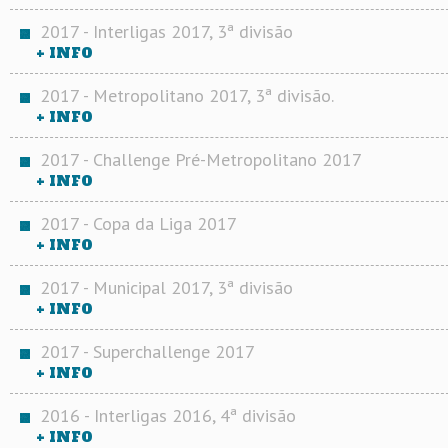
2017 - Interligas 2017, 3ª divisão
+ INFO
2017 - Metropolitano 2017, 3ª divisão.
+ INFO
2017 - Challenge Pré-Metropolitano 2017
+ INFO
2017 - Copa da Liga 2017
+ INFO
2017 - Municipal 2017, 3ª divisão
+ INFO
2017 - Superchallenge 2017
+ INFO
2016 - Interligas 2016, 4ª divisão
+ INFO