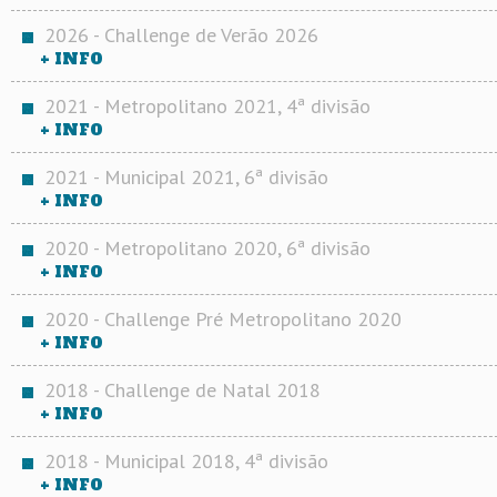
2026 - Challenge de Verão 2026
+ INFO
2021 - Metropolitano 2021, 4ª divisão
+ INFO
2021 - Municipal 2021, 6ª divisão
+ INFO
2020 - Metropolitano 2020, 6ª divisão
+ INFO
2020 - Challenge Pré Metropolitano 2020
+ INFO
2018 - Challenge de Natal 2018
+ INFO
2018 - Municipal 2018, 4ª divisão
+ INFO