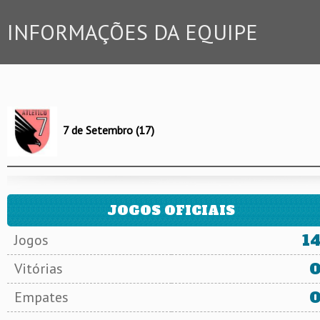
INFORMAÇÕES DA EQUIPE
7 de Setembro (17)
JOGOS OFICIAIS
1
Jogos
Vitórias
Empates