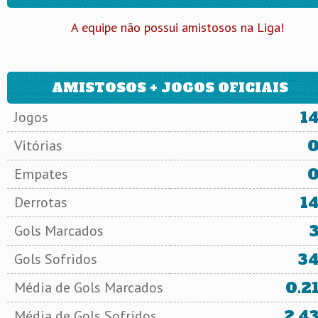
A equipe não possui amistosos na Liga!
AMISTOSOS + JOGOS OFICIAIS
1
Jogos
Vitórias
Empates
1
Derrotas
Gols Marcados
3
Gols Sofridos
0.2
Média de Gols Marcados
2.4
Média de Gols Sofridos