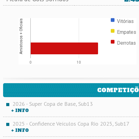
Vitórias
Amistosos + Oficiais
Empates
Derrotas
0
10
COMPETIÇÕ
2026 - Super Copa de Base, Sub13
+ INFO
2025 - Confidence Veículos Copa Rio 2025, Sub17
+ INFO