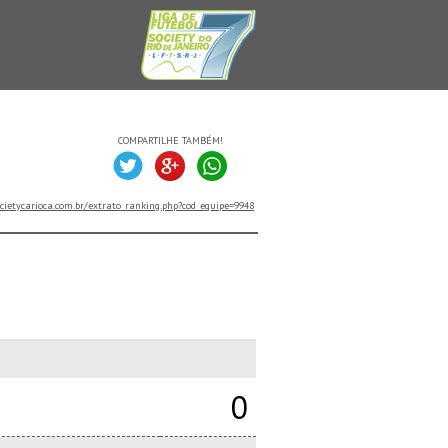
COMPARTILHE TAMBÉM!
cietycarioca.com.br/extrato_ranking.php?cod_equipe=9948
0