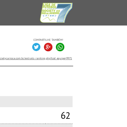
COMPARTILHE TAMBÉM!
cietycarioca.com.br/extrato_ranking.php?cod_equipe=9971
62