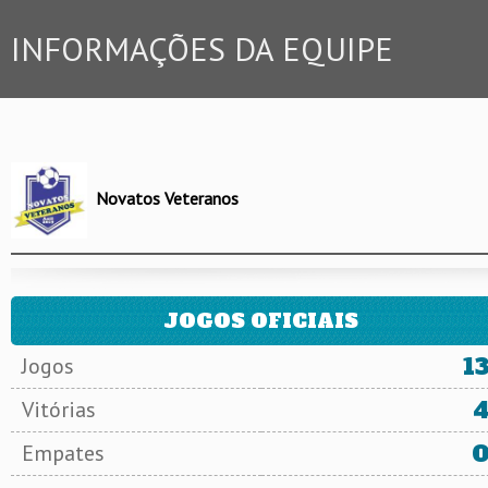
INFORMAÇÕES DA EQUIPE
Novatos Veteranos
JOGOS OFICIAIS
1
Jogos
Vitórias
Empates