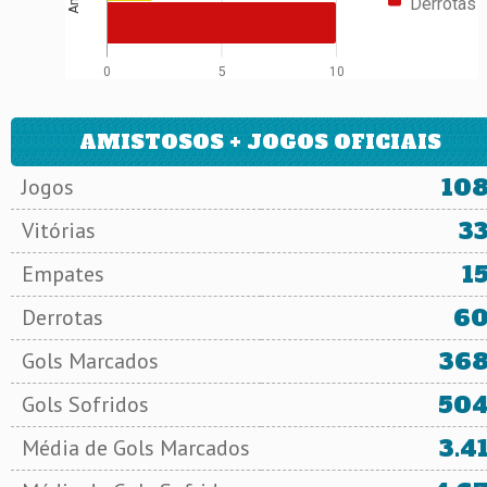
Derrotas
0
5
10
AMISTOSOS + JOGOS OFICIAIS
10
Jogos
3
Vitórias
1
Empates
6
Derrotas
36
Gols Marcados
50
Gols Sofridos
3.4
Média de Gols Marcados