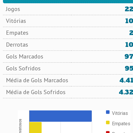
2
Jogos
1
Vitórias
Empates
1
Derrotas
9
Gols Marcados
9
Gols Sofridos
4.4
Média de Gols Marcados
4.3
Média de Gols Sofridos
Vitórias
Amistosos
Empates