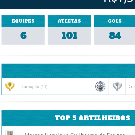
EQUIPES
ATLETAS
GOLS
6
101
84
Cachopão (11)
Cra
TOP 5 ARTILHEIROS