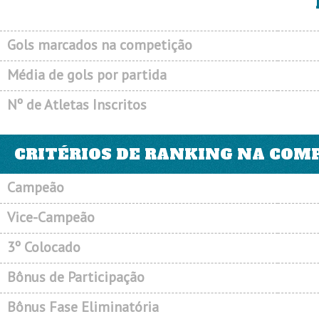
Gols marcados na competição
Média de gols por partida
Nº de Atletas Inscritos
CRITÉRIOS DE RANKING NA COM
Campeão
Vice-Campeão
3º Colocado
Bônus de Participação
Bônus Fase Eliminatória