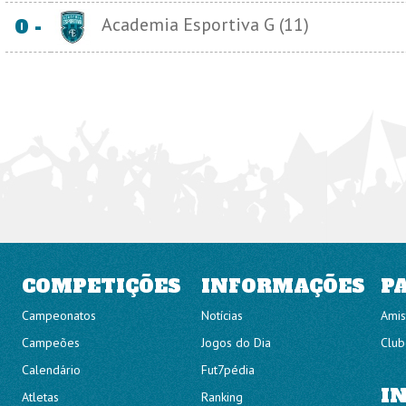
Academia Esportiva G (11)
0 -
COMPETIÇÕES
INFORMAÇÕES
P
Campeonatos
Notícias
Amis
Campeões
Jogos do Dia
Club
Calendário
Fut7pédia
I
Atletas
Ranking